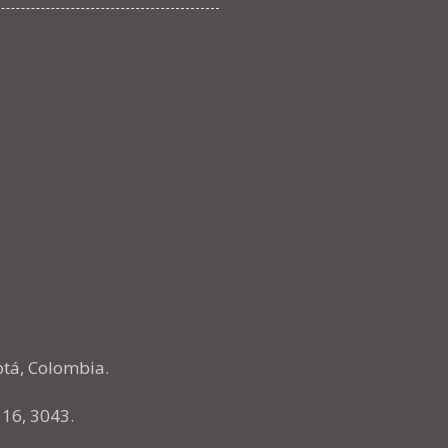
otá, Colombia.
516, 3043.