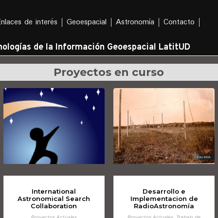
Enlaces de interés
Geoespacial
Astronomía
Contacto
ologías de la Información Geoespacial LatitUD
Proyectos en curso
International
Desarrollo e
Astronomical Search
Implementacion de
Collaboration
RadioAstronomía
Proyectos Actuales
Proyectos Actuales, Trabajo de