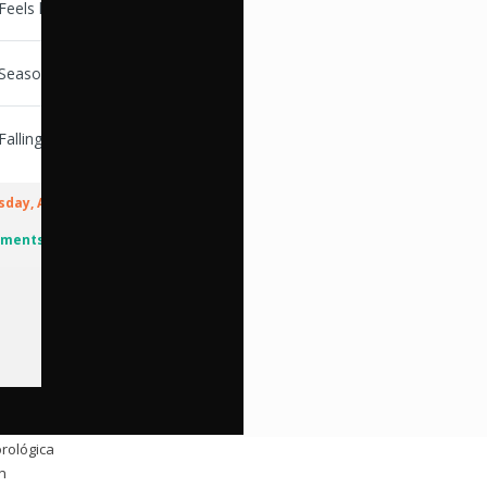
rológica
ón