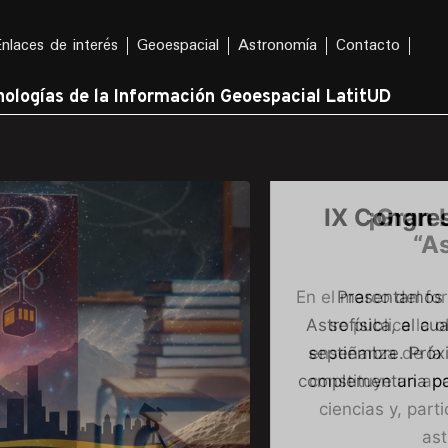
Enlaces de interés
Geoespacial
Astronomía
Contacto
ologías de la Información Geoespacial LatitUD
¡Gran 
“A
En el marco del for
se publica la 
enseñanza de la 
constituye un apo
ciencias y, part
ast