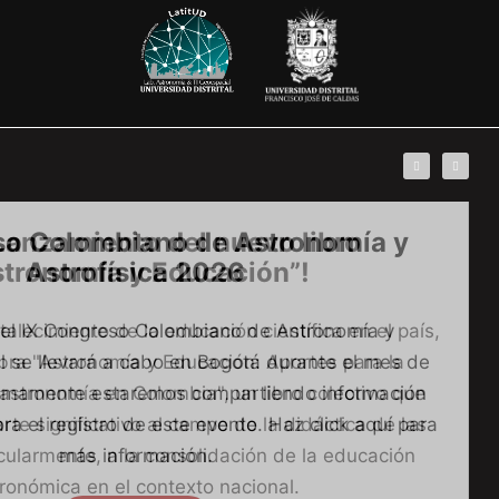
Lanzamiento del nuevo libro
stronomía y Educación”!
talecimiento de la educación científica en el país,
obra "Astronomía y Educación: Aportes para la
astronomía en Colombia", un libro colectivo que
rte significativo al campo de la didáctica de las
icularmente, a la consolidación de la educación
ronómica en el contexto nacional.