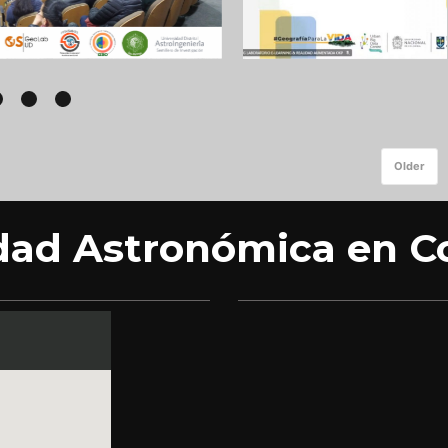
Older
dad Astronómica en C