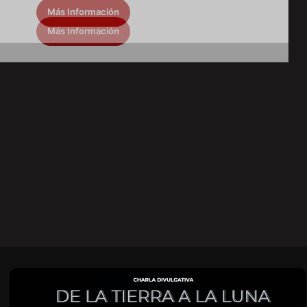
Más Información
s