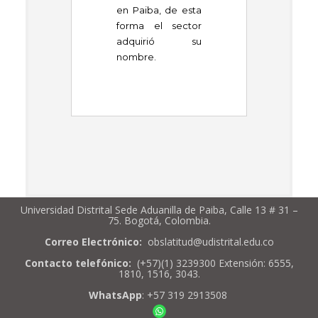
en Paiba, de esta
forma el sector
adquirió su
nombre.
Universidad Distrital Sede Aduanilla de Paiba, Calle 13 # 31 –
75. Bogotá, Colombia.
Correo Electrónico:
obslatitud@udistrital.edu.co
Contacto telefónico:
(+57)(1) 3239300 Extensión: 6555,
1810, 1516, 3043.
WhatsApp
: +57 319 2913508