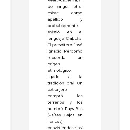
Real Academia, ni
de ningún otro;
existe como
apellido y
probablemente
existió en el
lenguaje Chibcha.
El presbítero José
Ignacio Perdomo
recuerda un
origen
etimológico
ligado a la
tradición oral. Un
extranjero
compró los
terrenos y los
nombró Pays Bas
(Países Bajos en
francés),
convirtiéndose así